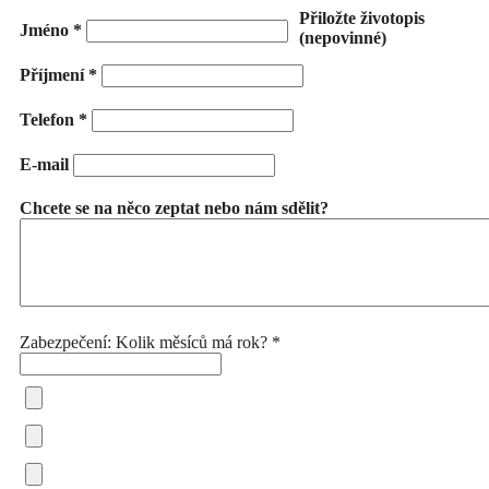
Přiložte životopis
Jméno *
(nepovinné)
Příjmení *
Telefon *
E-mail
Chcete se na něco zeptat nebo nám sdělit?
Zabezpečení: Kolik měsíců má rok? *