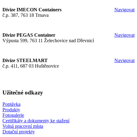
Divize IMECON Containers
Navigovat
č.p. 387, 763 18 Trnava
Divize PEGAS Container
Navigovat
Výpusta 599, 763 11 Želechovice nad Dřevnicí
Divize STEELMART
Navigovat
č.p. 411, 687 03 Huštěnovice
Užitečné odkazy
Poptávka
Produkty
Fotogalerie
Certifikáty a dokumenty ke stažení
Volná pracovní místa
Dotační projekty