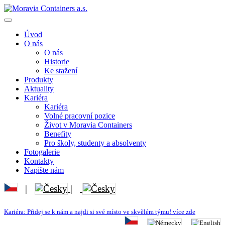
Úvod
O nás
O nás
Historie
Ke stažení
Produkty
Aktuality
Kariéra
Kariéra
Volné pracovní pozice
Život v Moravia Containers
Benefity
Pro školy, studenty a absolventy
Fotogalerie
Kontakty
Napište nám
|
|
Kariéra: Přidej se k nám a najdi si své místo ve skvělém týmu! více zde