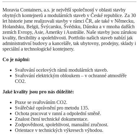
Moravia Containers, a.s. je největší společností v oblasti stavby
obytných kontejnerů a modulárních staveb v České republice. Za 30
let historie jsme realizovali stavby v rámci ČR, ale také v Německu,
Holandsku, Belgii, Švýcarsku, Švédsku, Dánsku a v mnoha dalších
zemích Evropy, Asie, Ameriky i Austrálie. Naše stavby jsou zárukou
kvality, flexibility a spolehlivosti. Portfolio našich staveb nabízí jak
administrativní budovy a kanceláře, tak ubytovny, prodejny, sklady i
speciální a technologické kontejnery.
Co je náplní:
Svařování ocelových rámů modulárních staveb.
Svařování elektrickým obloukem – v ochranné atmosféře
CO2.
Jaké kvality jsou pro nás důležité:
Praxe se svařováním CO2.
Svářečské oprávnění pro metodu 135.
Ochota pracovat v ranní a odpolední směně.
Znalost čtení technické dokumentace.
Zodpovědnost, spolehlivost, manuální zručnost.
Orientace v technických výkresech výhodou.