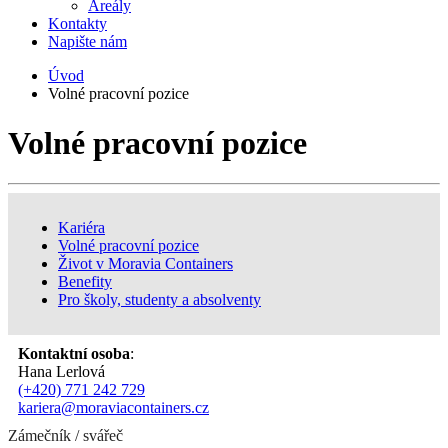
Areály
Kontakty
Napište nám
Úvod
Volné pracovní pozice
Volné pracovní pozice
Kariéra
Volné pracovní pozice
Život v Moravia Containers
Benefity
Pro školy, studenty a absolventy
Kontaktní osoba
:
Hana Lerlová
(+420) 771 242 729
kariera@moraviacontainers.cz
Zámečník / svářeč