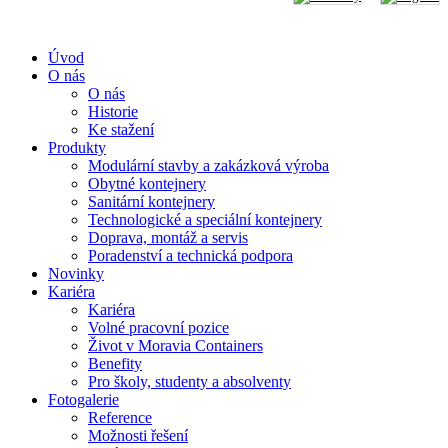
Úvod
O nás
O nás
Historie
Ke stažení
Produkty
Modulární stavby a zakázková výroba
Obytné kontejnery
Sanitární kontejnery
Technologické a speciální kontejnery
Doprava, montáž a servis
Poradenství a technická podpora
Novinky
Kariéra
Kariéra
Volné pracovní pozice
Život v Moravia Containers
Benefity
Pro školy, studenty a absolventy
Fotogalerie
Reference
Možnosti řešení