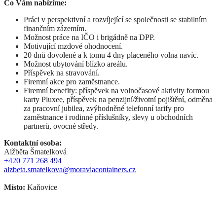
Co Vám nabízíme:
Práci v perspektivní a rozvíjející se společnosti se stabilním
finančním zázemím.
Možnost práce na IČO i brigádně na DPP.
Motivující mzdové ohodnocení.
20 dnů dovolené a k tomu 4 dny placeného volna navíc.
Možnost ubytování blízko areálu.
Příspěvek na stravování.
Firemní akce pro zaměstnance.
Firemní benefity: příspěvek na volnočasové aktivity formou
karty Pluxee, příspěvek na penzijní/životní pojištění, odměna
za pracovní jubilea, zvýhodněné telefonní tarify pro
zaměstnance i rodinné příslušníky, slevy u obchodních
partnerů, ovocné středy.
Kontaktní osoba:
Alžběta Šmatelková
+420 771 268 494
alzbeta.smatelkova@moraviacontainers.cz
Místo:
Kaňovice