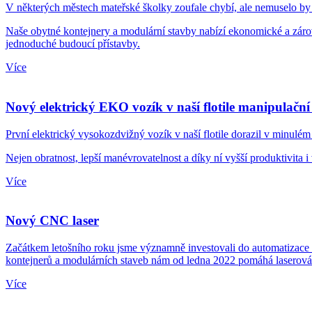
V některých městech mateřské školky zoufale chybí, ale nemuselo by 
Naše obytné kontejnery a modulární stavby nabízí ekonomické a zárov
jednoduché budoucí přístavby.
Více
Nový elektrický EKO vozík v naší flotile manipulační
První elektrický vysokozdvižný vozík v naší flotile dorazil v minulém
Nejen obratnost, lepší manévrovatelnost a díky ní vyšší produktivita 
Více
Nový CNC laser
Začátkem letošního roku jsme významně investovali do automatizace 
kontejnerů a modulárních staveb nám od ledna 2022 pomáhá laserová CN
Více