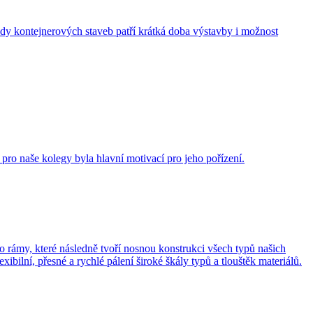
dy kontejnerových staveb patří krátká doba výstavby i možnost
 pro naše kolegy byla hlavní motivací pro jeho pořízení.
rámy, které následně tvoří nosnou konstrukci všech typů našich
lní, přesné a rychlé pálení široké škály typů a tlouštěk materiálů.