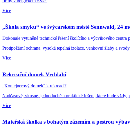
firmy v belgickém Asse.
Více
„Škola smyku“ ve švýcarském městě Sennwald, 24 m
Dokonale vytuněné technické řešení školícího a výcvikového centra p
Protipožární ochrana, vysoká tepelná izolace, venkovní žlaby a svody
Více
Rekreační domek Vrchlabí
„Kontejnerový domek“ k rekreaci?
Nadčasové, vkusné, jednoduché a praktické řešení, které bude vždy pů
Více
Mateřská školka s bohatým zázemím a pestrou výba