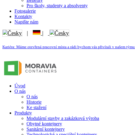
Benefity
Pro školy, studenty a absolventy
Fotogalerie
Kontakty
Napište nám
|
|
Kariéra: Máme otevřená pracovní místa a rádi bychom vás přivítali v našem týmu.
Úvod
O nás
O nás
Historie
Ke stažení
Produkty
Modulární stavby a zakázková výroba
Obytné kontejnery
Sanitární kontejnery
Technologické a speciální kontejnery