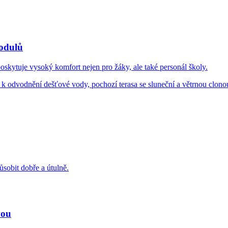
odulů
oskytuje vysoký komfort nejen pro žáky, ale také personál školy.
 k odvodnění dešťové vody, pochozí terasa se sluneční a větrnou clono
sobit dobře a útulně.
vou