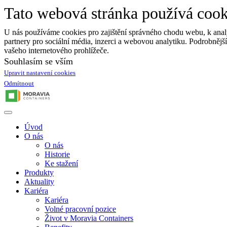
Tato webová stránka používá cook
U nás používáme cookies pro zajištění správného chodu webu, k analýz
partnery pro sociální média, inzerci a webovou analytiku. Podrobnějš
vašeho internetového prohlížeče.
Souhlasím se vším
Upravit nastavení cookies
Odmítnout
Úvod
O nás
O nás
Historie
Ke stažení
Produkty
Aktuality
Kariéra
Kariéra
Volné pracovní pozice
Život v Moravia Containers