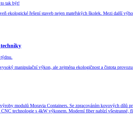
to tak být!
eň ekologické řešení staveb nejen mateřských školek. Mezi další výho
 techniky
 týdnu.
i vysoký manipulační výkon, ale zejména ekologičnost a čistota provozu
výroby modulů Moravia Containers. Se zpracováním kovových dílů pro 
C technologie s 4kW výkonem. Moderní fiber nabízí všestranné, flexibi