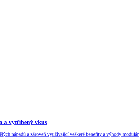
ra a vytříbený vkus
vělých nápadů a zároveň využívající veškeré benefity a výhody modulární