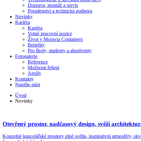
Doprava, montáž a servis
Poradenství a technická podpora
Novinky
Kariéra
Kariéra
Volné pracovní pozice
Život v Moravia Containers
Benefity
Pro školy, studenty a absolventy
Fotogalerie
Reference
Možnosti řešení
Areály
Kontakty
Napište nám
Úvod
Novinky
Otevřený prostor, nadčasový design, svěží architektu
Kouzelné kancelářské prostory plné světla, inspirativní atmosféry, sk