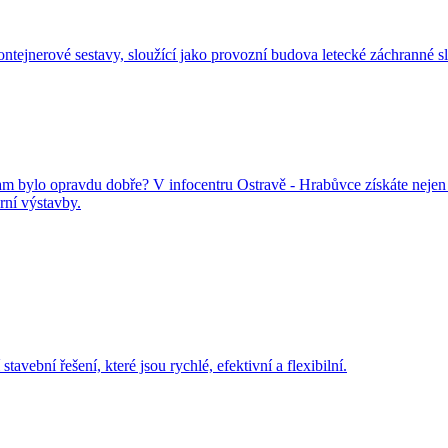
ontejnerové sestavy, sloužící jako provozní budova letecké záchranné s
 tam bylo opravdu dobře? V infocentru Ostravě - Hrabůvce získáte neje
rní výstavby.
ební řešení, které jsou rychlé, efektivní a flexibilní.