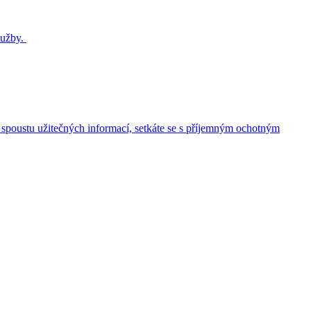
lužby.
n spoustu užitečných informací, setkáte se s příjemným ochotným