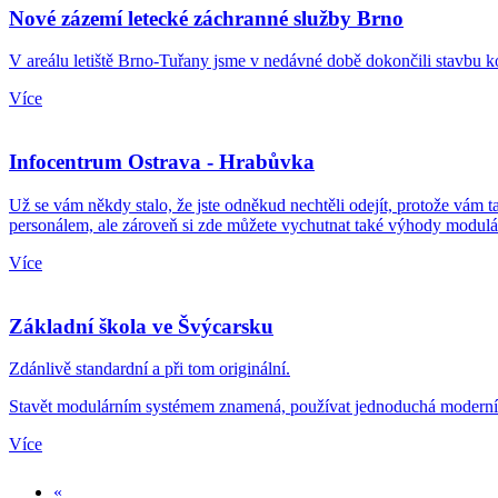
Nové zázemí letecké záchranné služby Brno
V areálu letiště Brno-Tuřany jsme v nedávné době dokončili stavbu k
Více
Infocentrum Ostrava - Hrabůvka
Už se vám někdy stalo, že jste odněkud nechtěli odejít, protože vám
personálem, ale zároveň si zde můžete vychutnat také výhody modulá
Více
Základní škola ve Švýcarsku
Zdánlivě standardní a při tom originální.
Stavět modulárním systémem znamená, používat jednoduchá moderní stav
Více
«