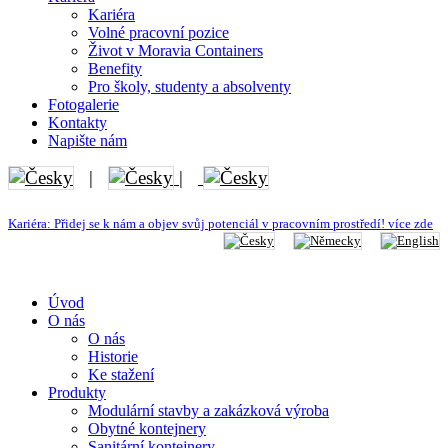
Kariéra
Volné pracovní pozice
Život v Moravia Containers
Benefity
Pro školy, studenty a absolventy
Fotogalerie
Kontakty
Napište nám
|
|
Kariéra: Přidej se k nám a objev svůj potenciál v pracovním prostředí! více zde
Úvod
O nás
O nás
Historie
Ke stažení
Produkty
Modulární stavby a zakázková výroba
Obytné kontejnery
Sanitární kontejnery