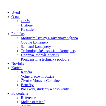
Úvod
O nás
O nás
Historie
Ke stažení
Produkty
Modulární stavby a zakázková výroba
Obytné kontejnery
Sanitární kontejnery
Technologické a speciální kontejnery
Doprava, montáž a servis
Poradenství a technická podpora
Novinky
Kariéra
Kariéra
Volné pracovní pozice
Život v Moravia Containers
Benefity
Pro školy, studenty a absolventy
Fotogalerie
Reference
Možnosti řešení