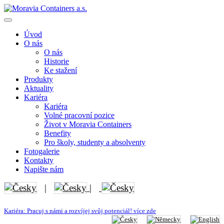
Úvod
O nás
O nás
Historie
Ke stažení
Produkty
Aktuality
Kariéra
Kariéra
Volné pracovní pozice
Život v Moravia Containers
Benefity
Pro školy, studenty a absolventy
Fotogalerie
Kontakty
Napište nám
|
|
Kariéra: Pracuj s námi a rozvíjej svůj potenciál! více zde