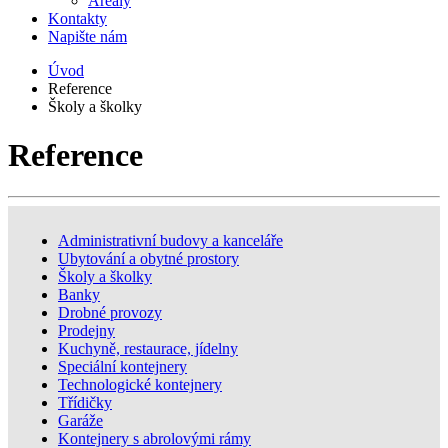
Areály
Kontakty
Napište nám
Úvod
Reference
Školy a školky
Reference
Administrativní budovy a kanceláře
Ubytování a obytné prostory
Školy a školky
Banky
Drobné provozy
Prodejny
Kuchyně, restaurace, jídelny
Speciální kontejnery
Technologické kontejnery
Třídičky
Garáže
Kontejnery s abrolovými rámy