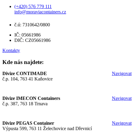
(+420) 576 779 111
info@moraviacontainers.cz
č.ú: 7310642/0800
IČ: 05661986
DIČ: CZ05661986
Kontakty
Kde nás najdete:
Divize CONTIMADE
Navigovat
č.p. 104, 763 41 Kaňovice
Divize IMECON Containers
Navigovat
č.p. 387, 763 18 Trnava
Divize PEGAS Container
Navigovat
Výpusta 599, 763 11 Želechovice nad Dřevnicí