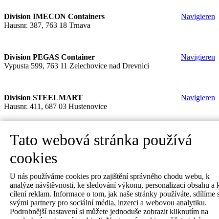
Division IMECON Containers
Navigieren
Hausnr. 387, 763 18 Trnava
Division PEGAS Container
Navigieren
Vypusta 599, 763 11 Zelechovice nad Drevnici
Division STEELMART
Navigieren
Hausnr. 411, 687 03 Hustenovice
Tato webová stránka používá
Nützliche Links
cookies
Anfrage
U nás používáme cookies pro zajištění správného chodu webu, k
Produkte
analýze návštěvnosti, ke sledování výkonu, personalizaci obsahu a 
Fotogallerie
cílení reklam. Informace o tom, jak naše stránky používáte, sdílíme 
Zertifikate und Dokumente zum Herunterladen
svými partnery pro sociální média, inzerci a webovou analytiku.
Podrobnější nastavení si můžete jednoduše zobrazit kliknutím na