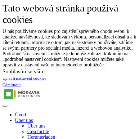
Tato webová stránka používá
cookies
U nás používáme cookies pro zajištění správného chodu webu, k
analýze návštěvnosti, ke sledování výkonu, personalizaci obsahu a k
cílení reklam. Informace o tom, jak naše stránky používáte, sdílíme
se svými partnery pro sociální média, inzerci a webovou analytiku.
Podrobnější nastavení si můžete jednoduše zobrazit kliknutím na
„podrobné nastavení cookies“. Nastavení cookies můžete také
upravit v nastavení vašeho internetového prohlížeče.
Souhlasím se vším
Upravit nastavení cookies
Odmítnout
Úvod
Über uns
Über uns
Geschichte
Herunterladen