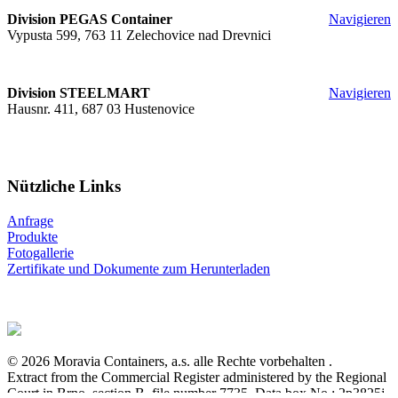
Division PEGAS Container
Navigieren
Vypusta 599, 763 11 Zelechovice nad Drevnici
Division STEELMART
Navigieren
Hausnr. 411, 687 03 Hustenovice
Nützliche Links
Anfrage
Produkte
Fotogallerie
Zertifikate und Dokumente zum Herunterladen
© 2026 Moravia Containers, a.s. alle Rechte vorbehalten .
Extract from the Commercial Register administered by the Regional
Court in Brno, section B, file number 7735. Data box No.: 2p3825j