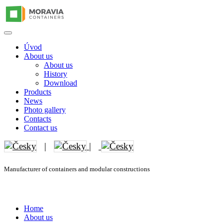
Úvod
About us
About us
History
Download
Products
News
Photo gallery
Contacts
Contact us
|
|
Manufacturer of containers and modular constructions
Home
About us