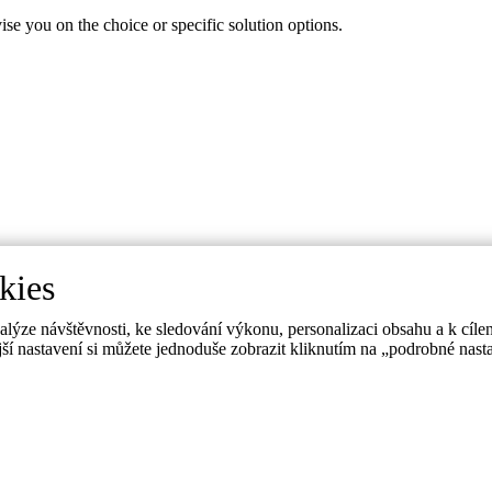
ise you on the choice or specific solution options.
kies
ýze návštěvnosti, ke sledování výkonu, personalizaci obsahu a k cílen
jší nastavení si můžete jednoduše zobrazit kliknutím na „podrobné nast