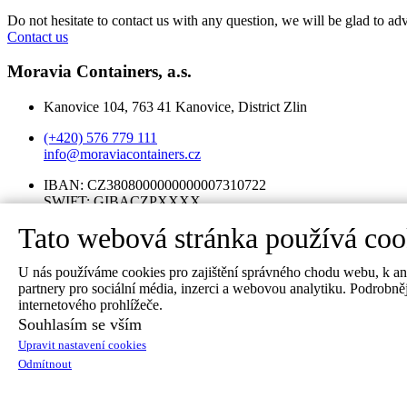
Do not hesitate to contact us with any question, we will be glad to adv
Contact us
Moravia Containers, a.s.
Kanovice 104, 763 41 Kanovice, District Zlin
(+420) 576 779 111
info@moraviacontainers.cz
IBAN: CZ3808000000000007310722
SWIFT: GIBACZPXXXX
Tato webová stránka používá coo
ID No.: 05661986
TIN ID No: CZ05661986
U nás používáme cookies pro zajištění správného chodu webu, k anal
Contacts
partnery pro sociální média, inzerci a webovou analytiku. Podrobně
internetového prohlížeče.
Where to find us:
Souhlasím se vším
Upravit nastavení cookies
Division CONTIMADE
Odmítnout
No. 104, 763 41 Kanovice