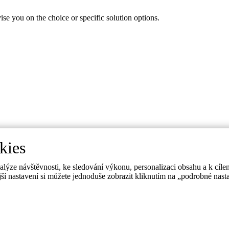
ise you on the choice or specific solution options.
kies
ýze návštěvnosti, ke sledování výkonu, personalizaci obsahu a k cílen
jší nastavení si můžete jednoduše zobrazit kliknutím na „podrobné nast