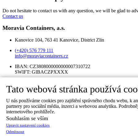
Do not hesitate to contact us with any question, we will be glad to adv
Contact us
Moravia Containers, a.s.
Kanovice 104, 763 41 Kanovice, District Zlin
(+420) 576 779 111
info@moraviacontainers.cz
IBAN: CZ3808000000000007310722
SWIFT: GIBACZPXXXX
ID No.: 05661986
Tato webová stránka používá coo
TIN ID No: CZ05661986
Contacts
U nás používáme cookies pro zajištění správného chodu webu, k anal
partnery pro sociální média, inzerci a webovou analytiku. Podrobně
Where to find us:
internetového prohlížeče.
Souhlasím se vším
Division CONTIMADE
Upravit nastavení cookies
No. 104, 763 41 Kanovice
Odmítnout