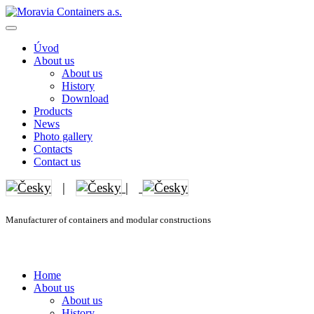
Úvod
About us
About us
History
Download
Products
News
Photo gallery
Contacts
Contact us
|
|
Manufacturer of containers and modular constructions
Home
About us
About us
History